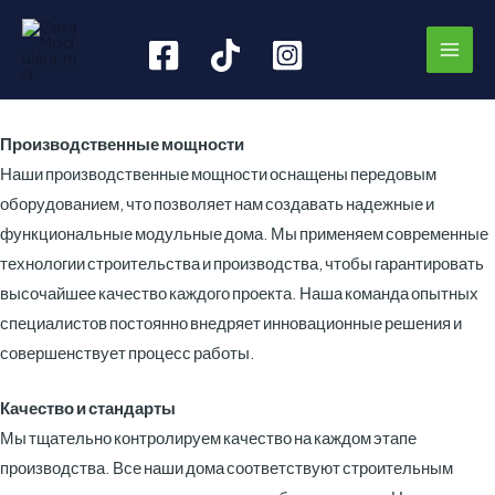
Перейти
MAI
к
MEN
содержимому
Производственные мощности
Наши производственные мощности оснащены передовым
оборудованием, что позволяет нам создавать надежные и
функциональные модульные дома. Мы применяем современные
технологии строительства и производства, чтобы гарантировать
высочайшее качество каждого проекта. Наша команда опытных
специалистов постоянно внедряет инновационные решения и
совершенствует процесс работы.
Качество и стандарты
Мы тщательно контролируем качество на каждом этапе
производства. Все наши дома соответствуют строительным